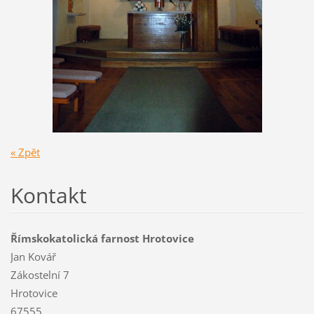
« Zpět
Kontakt
Římskokatolická farnost Hrotovice
Jan Kovář
Zákostelní 7
Hrotovice
67555