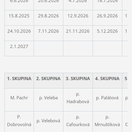
6.6.2026
20.6.2026
4.7.2026
18.7.2026
1
15.8.2025
29.8.2026
12.9.2026
26.9.2026
10
24.10.2026
7.11.2026
21.11.2026
5.12.2026
19
2.1.2027
1. SKUPINA
2. SKUPINA
3. SKUPINA
4. SKUPINA
5.
p.
M. Pachr
p. Veleba
p. Palátová
p. 
Hadrabová
P.
p.
p.
p. Velebová
Dobrovolná
Cafourková
Mrnuštíková
Opl