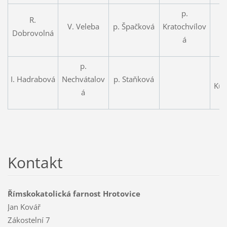
p.
R.
V. Veleba
p. Špačková
Kratochvílov
Dobrovolná
Ve
á
p.
I. Hadrabová
Nechvátalov
p. Staňková
Kuc
á
Kontakt
Římskokatolická farnost Hrotovice
Jan Kovář
Zákostelní 7