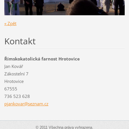
« Zpět
Kontakt
Římskokatolická farnost Hrotovice
Jan Kovář
Zákostelní 7
Hrotovice
67555
736 523 628
pjankova
r@seznam
.cz
© 2011 Všechna práva vyhrazena.