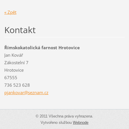
« Zpět
Kontakt
Římskokatolická farnost Hrotovice
Jan Kovář
Zákostelní 7
Hrotovice
67555
736 523 628
pjankova
r@seznam
.cz
© 2011 Všechna práva vyhrazena.
Vytvořeno službou
Webnode