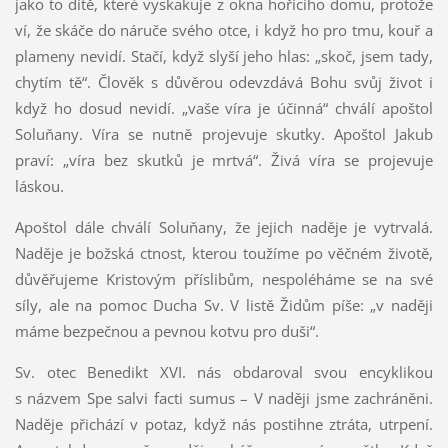
jako to dítě, které vyskakuje z okna hořícího domu, protože
ví, že skáče do náruče svého otce, i když ho pro tmu, kouř a
plameny nevidí. Stačí, když slyší jeho hlas: „skoč, jsem tady,
chytím tě“. Člověk s důvěrou odevzdává Bohu svůj život i
když ho dosud nevidí. „vaše víra je účinná“ chválí apoštol
Soluňany. Víra se nutně projevuje skutky. Apoštol Jakub
praví: „víra bez skutků je mrtvá“. Živá víra se projevuje
láskou.
Apoštol dále chválí Soluňany, že jejich naděje je vytrvalá.
Naděje je božská ctnost, kterou toužíme po věčném životě,
důvěřujeme Kristovým příslibům, nespoléháme se na své
síly, ale na pomoc Ducha Sv. V listě Židům píše: „v naději
máme bezpečnou a pevnou kotvu pro duši“.
Sv. otec Benedikt XVI. nás obdaroval svou encyklikou
s názvem Spe salvi facti sumus – V naději jsme zachráněni.
Naděje přichází v potaz, když nás postihne ztráta, utrpení.