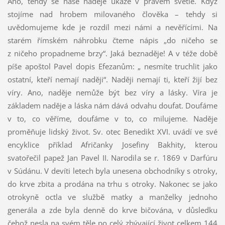
Ano, tehdy se naše naděje ukáže v pravém světle. Když
stojíme nad hrobem milovaného člověka – tehdy si
uvědomujeme kde je rozdíl mezi námi a nevěřícími. Na
starém římském náhrobku čteme nápis „do ničeho se
z ničeho propadneme brzy“. Jaká beznaděje! A v téže době
píše apoštol Pavel dopis Efezanům: „ nesmíte truchlit jako
ostatní, kteří nemají naději“. Naději nemají ti, kteří žijí bez
víry. Ano, naděje nemůže být bez víry a lásky. Víra je
základem naděje a láska nám dává odvahu doufat. Doufáme
v to, co věříme, doufáme v to, co milujeme. Naděje
proměňuje lidský život. Sv. otec Benedikt XVI. uvádí ve své
encyklice příklad Afričanky Josefiny Bakhity, kterou
svatořečil papež Jan Pavel II. Narodila se r. 1869 v Darfúru
v Súdánu. V devíti letech byla unesena obchodníky s otroky,
do krve zbita a prodána na trhu s otroky. Nakonec se jako
otrokyně octla ve službě matky a manželky jednoho
generála a zde byla denně do krve bičována, v důsledku
čehož nesla na svém těle po celý zbývající život celkem 144