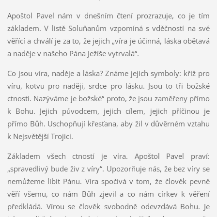
Apoštol Pavel nám v dnešním čtení prozrazuje, co je tím
základem. V listě Soluňanům vzpomíná s vděčností na své
věřící a chválí je za to, že jejich „víra je účinná, láska obětavá
a naděje v našeho Pána Ježíše vytrvalá“.
Co jsou víra, naděje a láska? Známe jejich symboly: kříž pro
víru, kotvu pro naději, srdce pro lásku. Jsou to tři božské
ctnosti. Nazýváme je božské“ proto, že jsou zaměřeny přímo
k Bohu. Jejich původcem, jejich cílem, jejich příčinou je
přímo Bůh. Uschopňují křesťana, aby žil v důvěrném vztahu
k Nejsvětější Trojici.
Základem všech ctností je víra. Apoštol Pavel praví:
„spravedlivý bude živ z víry“. Upozorňuje nás, že bez víry se
nemůžeme líbit Pánu. Víra spočívá v tom, že člověk pevně
věří všemu, co nám Bůh zjevil a co nám církev k věření
předkládá. Vírou se člověk svobodně odevzdává Bohu. Je