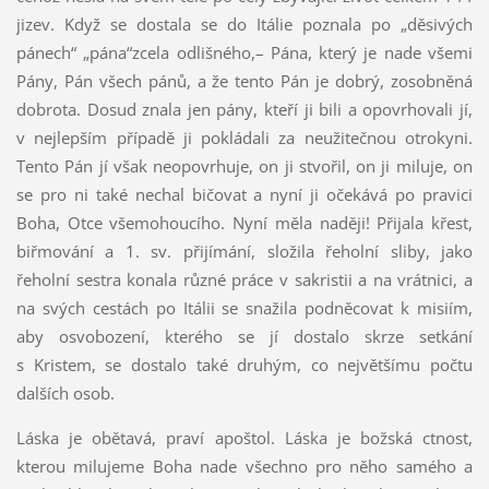
jizev. Když se dostala se do Itálie poznala po „děsivých
pánech“ „pána“zcela odlišného,– Pána, který je nade všemi
Pány, Pán všech pánů, a že tento Pán je dobrý, zosobněná
dobrota. Dosud znala jen pány, kteří ji bili a opovrhovali jí,
v nejlepším případě ji pokládali za neužitečnou otrokyni.
Tento Pán jí však neopovrhuje, on ji stvořil, on ji miluje, on
se pro ni také nechal bičovat a nyní ji očekává po pravici
Boha, Otce všemohoucího. Nyní měla naději! Přijala křest,
biřmování a 1. sv. přijímání, složila řeholní sliby, jako
řeholní sestra konala různé práce v sakristii a na vrátnici, a
na svých cestách po Itálii se snažila podněcovat k misiím,
aby osvobození, kterého se jí dostalo skrze setkání
s Kristem, se dostalo také druhým, co největšímu počtu
dalších osob.
Láska je obětavá, praví apoštol. Láska je božská ctnost,
kterou milujeme Boha nade všechno pro něho samého a