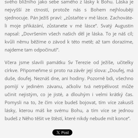
svého bližního jako sebe samého z lásky k Bohu. Láska je
nejvyšší ze ctností, protože nás s Bohem nejhlouběji
sjednocuje. Pán Ježíš praví: „zůstaňte v mé lásce. Zachováte-
li moje přikázání, zůstanete v mé lásce“. Svatý Augustin
napsal: „Dovršením všech našich děl je láska. To je náš cíl;
kvůli němu běžíme o závod k této metě; až tam dorazíme,
najdeme tam odpočinutí“.
Včera jsme slavili památku Sv Terezie od Ježíše, učitelky
církve. Připomeňme si proto na závěr její slova: „Doufej, má
duše, doufej. Neznáš dne, ani hodiny. Pozorně bdi, všechno
pomíjí v jediném závanu, ačkoliv tvá netrpělivost může
učinit nejistým, co je jisté, a dlouhým i velmi krátký čas.
Pomysli na to, že čím více budeš bojovat, tím více zakusíš
lásky, kterou máš ke svému Bohu, a tím více se jednou
budeš z Něho těšit ve štěstí, které nikdy nebude mít konce“.