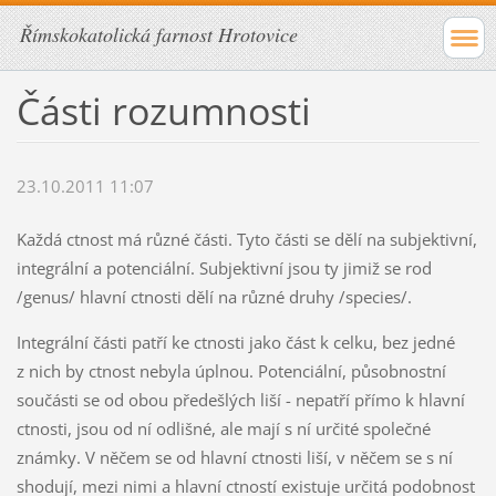
Římskokatolická farnost Hrotovice
Části rozumnosti
23.10.2011 11:07
Každá ctnost má různé části. Tyto části se dělí na subjektivní,
integrální a potenciální. Subjektivní jsou ty jimiž se rod
/genus/ hlavní ctnosti dělí na různé druhy /species/.
Integrální části patří ke ctnosti jako část k celku, bez jedné
z nich by ctnost nebyla úplnou. Potenciální, působnostní
součásti se od obou předešlých liší - nepatří přímo k hlavní
ctnosti, jsou od ní odlišné, ale mají s ní určité společné
známky. V něčem se od hlavní ctnosti liší, v něčem se s ní
shodují, mezi nimi a hlavní ctností existuje určitá podobnost