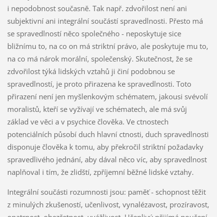
i nepodobnost současně. Tak např. zdvořilost není ani
subjektivní ani integrální součástí spravedlnosti. Přesto má
se spravedlností něco společného - neposkytuje sice
bližnímu to, na co on má striktní právo, ale poskytuje mu to,
na co má nárok morální, společenský. Skutečnost, že se
zdvořilost týká lidských vztahů ji činí podobnou se
spravedlností, je proto přirazena ke spravedlnosti. Toto
přirazení není jen myšlenkovým schématem, jakousi svévolí
moralistů, kteří se vyžívají ve schématech, ale má svůj
základ ve věci a v psychice člověka. Ve ctnostech
potenciálních působí duch hlavní ctnosti, duch spravedlnosti
disponuje člověka k tomu, aby překročil striktní požadavky
spravedlivého jednání, aby dával něco víc, aby spravedlnost
naplňoval i tím, že zlidští, zpříjemní běžné lidské vztahy.
Integrální součásti rozumnosti jsou: paměť - schopnost těžit
z minulých zkušeností, učenlivost, vynalézavost, prozíravost,