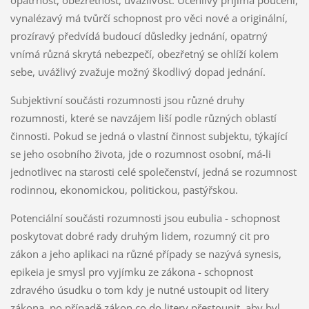
opatrnost, obezřetnost, uvážlivost. Učenlivý přijímá poučení,
vynalézavý má tvůrčí schopnost pro věci nové a originální,
prozíravý předvídá budoucí důsledky jednání, opatrný
vnímá různá skrytá nebezpečí, obezřetný se ohlíží kolem
sebe, uvážlivý zvažuje možný škodlivý dopad jednání.
Subjektivní součásti rozumnosti jsou různé druhy
rozumnosti, které se navzájem liší podle různých oblastí
činnosti. Pokud se jedná o vlastní činnost subjektu, týkající
se jeho osobního života, jde o rozumnost osobní, má-li
jednotlivec na starosti celé společenství, jedná se rozumnost
rodinnou, ekonomickou, politickou, pastýřskou.
Potenciální součásti rozumnosti jsou eubulia - schopnost
poskytovat dobré rady druhým lidem, rozumný cit pro
zákon a jeho aplikaci na různé případy se nazývá synesis,
epikeia je smysl pro vyjímku ze zákona - schopnost
zdravého úsudku o tom kdy je nutné ustoupit od litery
zákona, po případě zákon co do litery přestoupit, aby byl