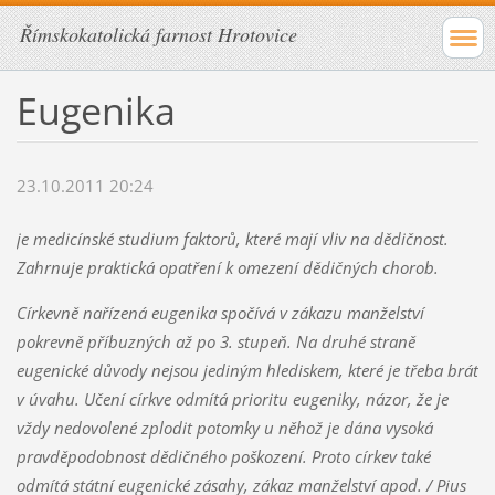
Římskokatolická farnost Hrotovice
Eugenika
23.10.2011 20:24
je medicínské studium faktorů, které mají vliv na dědičnost.
Zahrnuje praktická opatření k omezení dědičných chorob.
Církevně nařízená eugenika spočívá v zákazu manželství
pokrevně příbuzných až po 3. stupeň. Na druhé straně
eugenické důvody nejsou jediným hlediskem, které je třeba brát
v úvahu. Učení církve odmítá prioritu eugeniky, názor, že je
vždy nedovolené zplodit potomky u něhož je dána vysoká
pravděpodobnost dědičného poškození. Proto církev také
odmítá státní eugenické zásahy, zákaz manželství apod. / Pius