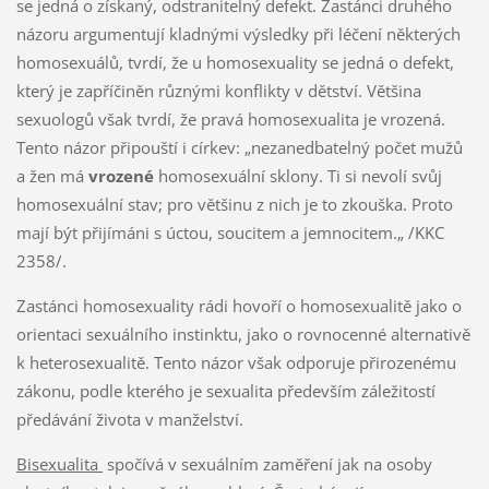
se jedná o získaný, odstranitelný defekt. Zastánci druhého
názoru argumentují kladnými výsledky při léčení některých
homosexuálů, tvrdí, že u homosexuality se jedná o defekt,
který je zapříčiněn různými konflikty v dětství. Většina
sexuologů však tvrdí, že pravá homosexualita je vrozená.
Tento názor připouští i církev: „nezanedbatelný počet mužů
a žen má
vrozené
homosexuální sklony. Ti si nevolí svůj
homosexuální stav; pro většinu z nich je to zkouška. Proto
mají být přijímáni s úctou, soucitem a jemnocitem.„ /KKC
2358/.
Zastánci homosexuality rádi hovoří o homosexualitě jako o
orientaci sexuálního instinktu, jako o rovnocenné alternativě
k heterosexualitě. Tento názor však odporuje přirozenému
zákonu, podle kterého je sexualita především záležitostí
předávání života v manželství.
Bisexualita
spočívá v sexuálním zaměření jak na osoby