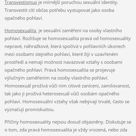
Transvestismus
je mírnější poruchou sexuální identity.
Transvestit cítí občas potřebu vystupovat jako osoba
opačného pohlaví.
Homosexualita
je sexuální zaměření na osoby vlastního
pohlaví. Rozlišuje se homosexualita pravá od homosexuality
nepravé, náhražkové, která spočívá v pohlavních úkonech
mezi osobami stejného pohlaví, které žijí v uzavřeném
prostředí a nemají možnost navazovat vztahy s osobami
opačného pohlaví. Pravá homosexualita se projevuje
výlučným zaměřením na osoby vlastního pohlaví.
Homosexuál prožívá vůči nim citové zanícení, zamilovanost,
tak jako ji prožívá heterosexuál vůči osobám opačného
pohlaví. Homosexuální vztahy však nebývají trvalé, často se
vyznačují promiskuitou.
Příčiny homosexuality nejsou dosud objasněny. Diskutuje se
o tom, zda pravá homosexualita je vždy vrozená, nebo zda