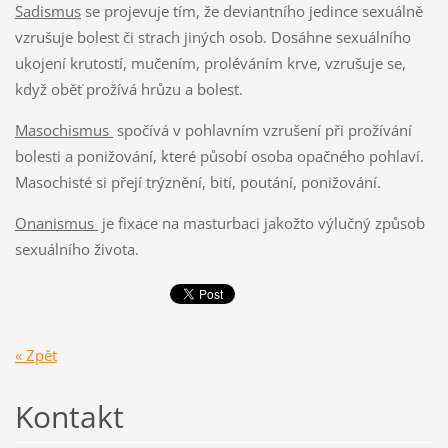
Sadismus
se projevuje tím, že deviantního jedince sexuálně
vzrušuje bolest či strach jiných osob. Dosáhne sexuálního
ukojení krutostí, mučením, proléváním krve, vzrušuje se,
když oběť prožívá hrůzu a bolest.
Masochismus
spočívá v pohlavním vzrušení při prožívání
bolesti a ponižování, které působí osoba opačného pohlaví.
Masochisté si přejí trýznění, bití, poutání, ponižování.
Onanismus
je fixace na masturbaci jakožto výlučný způsob
sexuálního života.
« Zpět
Kontakt