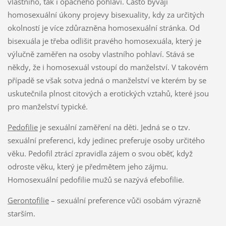
vlastního, tak i opačného pohlaví. Často bývají
homosexuální úkony projevy bisexuality, kdy za určitých
okolností je více zdůrazněna homosexuální stránka. Od
bisexuála je třeba odlišit pravého homosexuála, který je
výlučně zaměřen na osoby vlastního pohlaví. Stává se
někdy, že i homosexuál vstoupí do manželství. V takovém
případě se však sotva jedná o manželství ve kterém by se
uskutečnila plnost citových a erotických vztahů, které jsou
pro manželství typické.
Pedofilie
je sexuální zaměření na děti. Jedná se o tzv.
sexuální preferenci, kdy jedinec preferuje osoby určitého
věku. Pedofil ztrácí zpravidla zájem o svou oběť, když
odroste věku, který je předmětem jeho zájmu.
Homosexuální pedofilie mužů se nazývá efebofilie.
Gerontofilie
– sexuální preference vůči osobám výrazně
starším.