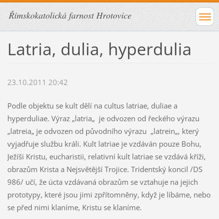
Římskokatolická farnost Hrotovice
Latria, dulia, hyperdulia
23.10.2011 20:42
Podle objektu se kult dělí na cultus latriae, duliae a
hyperduliae. Výraz „latria„ je odvozen od řeckého výrazu
„latreia„ je odvozen od původního výrazu „latrein„, který
vyjadřuje službu králi. Kult latriae je vzdáván pouze Bohu,
Ježíši Kristu, eucharistii, relativní kult latriae se vzdává kříži,
obrazům Krista a Nejsvětější Trojice. Tridentský koncil /DS
986/ učí, že úcta vzdávaná obrazům se vztahuje na jejich
prototypy, které jsou jimi zpřítomněny, když je líbáme, nebo
se před nimi klaníme, Kristu se klaníme.