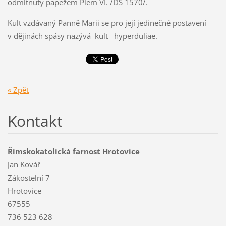
odmítnuty papežem Piem VI. /DS 1570/.
Kult vzdávaný Panně Marii se pro její jedinečné postavení
v dějinách spásy nazývá kult hyperduliae.
« Zpět
Kontakt
Římskokatolická farnost Hrotovice
Jan Kovář
Zákostelní 7
Hrotovice
67555
736 523 628