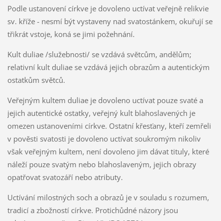
Podle ustanovení církve je dovoleno uctívat veřejně relikvie
sv. kříže - nesmí být vystaveny nad svatostánkem, okuřují se
třikrát vstoje, koná se jimi požehnání.
Kult duliae /služebnosti/ se vzdává světcům, andělům;
relativní kult duliae se vzdává jejich obrazům a autentickým
ostatkům světců.
Veřejným kultem duliae je dovoleno uctívat pouze svaté a
jejich autentické ostatky, veřejný kult blahoslavených je
omezen ustanoveními církve. Ostatní křesťany, kteří zemřeli
v pověsti svatosti je dovoleno uctívat soukromým nikoliv
však veřejným kultem, není dovoleno jim dávat tituly, které
náleží pouze svatým nebo blahoslaveným, jejich obrazy
opatřovat svatozáří nebo atributy.
Uctívání milostných soch a obrazů je v souladu s rozumem,
tradicí a zbožností církve. Protichůdné názory jsou