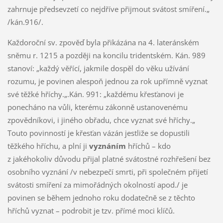
zahrnuje předsevzetí co nejdříve přijmout svátost smíření.„
/kán.916/.
Každoroční sv. zpověď byla přikázána na 4. lateránském
sněmu r. 1215 a později na koncilu tridentském. Kán. 989
stanoví: „každý věřící, jakmile dospěl do věku užívání
rozumu, je povinen alespoň jednou za rok upřímně vyznat
své těžké hříchy.„.Kán. 991: „každému křesťanovi je
ponecháno na vůli, kterému zákonně ustanovenému
zpovědníkovi, i jiného obřadu, chce vyznat své hříchy.„
Touto povinností je křesťan vázán jestliže se dopustili
těžkého hříchu, a plní ji
vyznáním
hříchů – kdo
z jakéhokoliv důvodu přijal platné svátostné rozhřešení bez
osobního vyznání /v nebezpečí smrti, při společném přijetí
svátosti smíření za mimořádných okolností apod./ je
povinen se během jednoho roku dodatečně se z těchto
hříchů vyznat – podrobit je tzv. přímé moci klíčů.