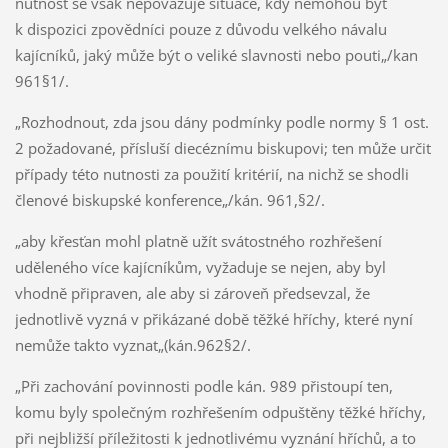
nutnost se však nepovažuje situace, kdy nemohou být
k dispozici zpovědníci pouze z důvodu velkého návalu
kajícníků, jaký může být o veliké slavnosti nebo pouti„/kan
961§1/.
„Rozhodnout, zda jsou dány podmínky podle normy § 1 ost.
2 požadované, přísluší diecéznímu biskupovi; ten může určit
případy této nutnosti za použití kritérií, na nichž se shodli
členové biskupské konference„/kán. 961,§2/.
„aby křesťan mohl platně užít svátostného rozhřešení
uděleného více kajícníkům, vyžaduje se nejen, aby byl
vhodně připraven, ale aby si zároveň předsevzal, že
jednotlivě vyzná v přikázané době těžké hříchy, které nyní
nemůže takto vyznat„(kán.962§2/.
„Při zachování povinnosti podle kán. 989 přistoupí ten,
komu byly společným rozhřešením odpuštěny těžké hříchy,
při nejbližší příležitosti k jednotlivému vyznání hříchů, a to