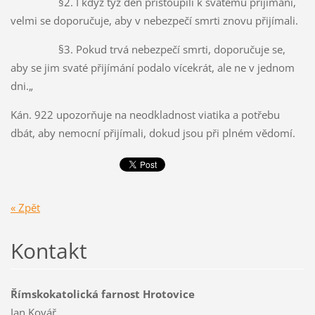
§2. I když týž den přistoupili k svatému přijímání,
velmi se doporučuje, aby v nebezpečí smrti znovu přijímali.
§3. Pokud trvá nebezpečí smrti, doporučuje se,
aby se jim svaté přijímání podalo vícekrát, ale ne v jednom
dni.„
Kán. 922 upozorňuje na neodkladnost viatika a potřebu
dbát, aby nemocní přijímali, dokud jsou při plném vědomí.
« Zpět
Kontakt
Římskokatolická farnost Hrotovice
Jan Kovář