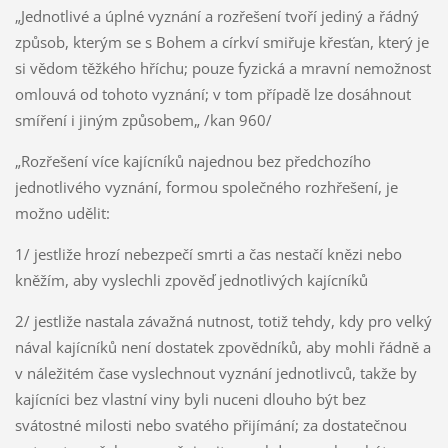
„Jednotlivé a úplné vyznání a rozřešení tvoří jediný a řádný
způsob, kterým se s Bohem a církví smiřuje křesťan, který je
si vědom těžkého hříchu; pouze fyzická a mravní nemožnost
omlouvá od tohoto vyznání; v tom případě lze dosáhnout
smíření i jiným způsobem„ /kan 960/
„Rozřešení více kajícníků najednou bez předchozího
jednotlivého vyznání, formou společného rozhřešení, je
možno udělit:
1/ jestliže hrozí nebezpečí smrti a čas nestačí knězi nebo
kněžím, aby vyslechli zpověď jednotlivých kajícníků
2/ jestliže nastala závažná nutnost, totiž tehdy, kdy pro velký
nával kajícníků není dostatek zpovědníků, aby mohli řádně a
v náležitém čase vyslechnout vyznání jednotlivců, takže by
kajícníci bez vlastní viny byli nuceni dlouho být bez
svátostné milosti nebo svatého přijímání; za dostatečnou