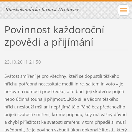
Římskokatolická farnost Hrotovice
Povinnost každoroční
zpovědi a přijímání
23.10.2011 21:50
Svátost smíření je pro všechny, kteří se dopustili těžkého
hříchu potřebná necessitate medii in re, saltem in voto – je
nezbytná nutnosti prostředku, a to bud´ její skutečné přijetí
nebo účinná touha ji přijmout. „Kdo si je vědom těžkého
hřích, neslouží mši ani nepřijímá tělo Páně bez předchozího
přijetí svátosti smíření, kromě případu, kdy má vážný důvod
a chybí příležitost ke svátosti smíření; v tom případě si musí
uvědomit, že je povinen vzbudit úkon dokonalé lítosti., který