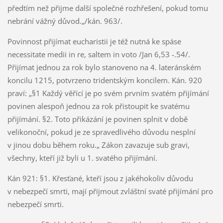
předtím než přijme další společné rozhřešení, pokud tomu
nebrání vážný důvod.„/kán. 963/.
Povinnost přijímat eucharistii je též nutná ke spáse
necessitate medii in re, saltem in voto /Jan 6,53 -.54/.
Přijímat jednou za rok bylo stanoveno na 4. lateránském
koncilu 1215, potvrzeno tridentským koncilem. Kán. 920
praví: „§1 Každý věřící je po svém prvním svatém přijímání
povinen alespoň jednou za rok přistoupit ke svatému
přijímání. §2. Toto přikázání je povinen splnit v době
velikonoční, pokud je ze spravedlivého důvodu nesplní
v jinou dobu během roku.„ Zákon zavazuje sub gravi,
všechny, kteří již byli u 1. svatého přijímání.
Kán 921: §1. Křesťané, kteří jsou z jakéhokoliv důvodu
v nebezpečí smrti, mají přijmout zvláštní svaté přijímání pro
nebezpečí smrti.