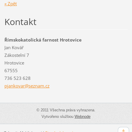
« Zpět
Kontakt
Římskokatolická farnost Hrotovice
Jan Kovář
Zákostelní 7
Hrotovice
67555
736 523 628
pjankova
r@seznam
.cz
© 2011 Všechna práva vyhrazena.
Vytvořeno službou
Webnode