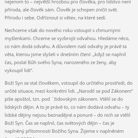
nejenom to – největší hrozbou pro člověka, pro lidstvo není
příroda, ale člověk sám. Člověk je schopen zničit svět.
Přírodu i sebe. Odříznout si větev, na které sedí.
Nechceme však do nového roku vstoupit s chmurnými
myšlenkami. Chceme se vyzbrojit odvahou. Hledáme něco,
co nám dodá odvahu. A důvodem naší odvahy je právě ta
věta, kterou jsme slyšeli v dnešním čtení: „když se naplnil
čas, poslal Bůh svého Syna, narozeného ze ženy, aby
vykoupil lidi“.
Boží Syn se stal člověkem, vstoupil do určitého prostředí, do
určité situace, mezi konkrétní lidi. „Narodil se pod Zákonem“
píše apoštol, tzn. pod ¨židovským zákonem. Vtělil se do
lidských dějin. A to je právě to, co nám dodává odvahu – ty
lidské dějiny nejsou beznadějné a ponuré – do nich se vtělil
Boží Syn. Čas se naplnil, čas světových dějin – čas je
naplněný přítomností Božího Syna. Žijeme v naplněném