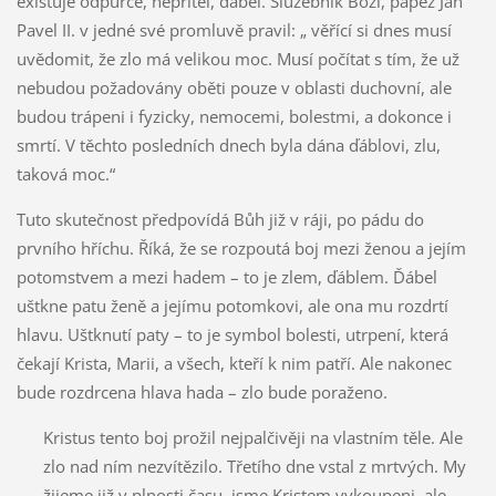
existuje odpůrce, nepřítel, ďábel. Služebník Boží, papež Jan
Pavel II. v jedné své promluvě pravil: „ věřící si dnes musí
uvědomit, že zlo má velikou moc. Musí počítat s tím, že už
nebudou požadovány oběti pouze v oblasti duchovní, ale
budou trápeni i fyzicky, nemocemi, bolestmi, a dokonce i
smrtí. V těchto posledních dnech byla dána ďáblovi, zlu,
taková moc.“
Tuto skutečnost předpovídá Bůh již v ráji, po pádu do
prvního hříchu. Říká, že se rozpoutá boj mezi ženou a jejím
potomstvem a mezi hadem – to je zlem, ďáblem. Ďábel
uštkne patu ženě a jejímu potomkovi, ale ona mu rozdrtí
hlavu. Uštknutí paty – to je symbol bolesti, utrpení, která
čekají Krista, Marii, a všech, kteří k nim patří. Ale nakonec
bude rozdrcena hlava hada – zlo bude poraženo.
Kristus tento boj prožil nejpalčivěji na vlastním těle. Ale
zlo nad ním nezvítězilo. Třetího dne vstal z mrtvých. My
žijeme již v plnosti času, jsme Kristem vykoupeni, ale