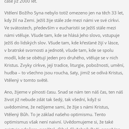
čase již 2000 let.
Vtělení Božího Syna nebylo totiž omezeno jen na těch 33 let,
kdy žil na Zemi. Ježíš žije stále zde mezi námi ve své církvi.
Ve svátostech, především v eucharistii se Ježíš stále mezi
námi vtěluje. Všude tam, kde se hlásá Jeho slovo, vstupuje
Ježíš do lidských slov. Všude tam, kde křesťané žijí v lásce,
v bratrské svornosti a jednotě, všude tam, kde se spolu
modlí, kde se obětují jeden pro druhého, vtěluje se v nich
Kristus. Zvyky církve, její tradice, liturgie, pobožnosti, umění,
hudba – to všechno jsou roucha, šaty, jimiž se odívá Kristus,
Vtělený v tomto světě.
Ano, žijeme v plnosti času. Snad se nám ten náš čas, ten náš
život již nebude zdát tak šedý, tak všední, když si
uvědomíme, že nežijeme sami, že žije s námi Kristus,
Vtělený Bůh. To je základ našeho optimismu. Tento
optimismus však není naivní. Uvědomujeme si, že také