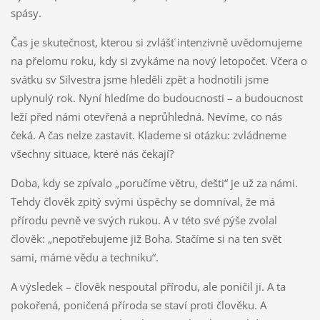
spásy.
Čas je skutečnost, kterou si zvlášť intenzivně uvědomujeme
na přelomu roku, kdy si zvykáme na nový letopočet. Včera o
svátku sv Silvestra jsme hleděli zpět a hodnotili jsme
uplynulý rok. Nyní hledíme do budoucnosti – a budoucnost
leží před námi otevřená a neprůhledná. Nevíme, co nás
čeká. A čas nelze zastavit. Klademe si otázku: zvládneme
všechny situace, které nás čekají?
Doba, kdy se zpívalo „poručíme větru, dešti“ je už za námi.
Tehdy člověk zpitý svými úspěchy se domníval, že má
přírodu pevně ve svých rukou. A v této své pýše zvolal
člověk: „nepotřebujeme již Boha. Stačíme si na ten svět
sami, máme vědu a techniku“.
A výsledek – člověk nespoutal přírodu, ale poničil ji. A ta
pokořená, poničená příroda se staví proti člověku. A