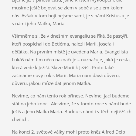
musíme ještě bojovat se zlem v sobě a se zlem kolem
nás. Avšak v tom boji nejsme sami, je s námi Kristus a je
s námi jeho Matka, Maria.
Všimněme si, že v dnešním evangeliu se říká, že pastýři,
kteří pospíchali do Betléma, nalezli Marii, Josefa i
děťátko. Na prvním místě je uvedena Maria. Evangelista
Lukáš nám tím něco naznačuje – naznačuje, jaká je cesta,
která vede k Ježíši. Skrze Marii k Ježíši. Proto také
začínáme nový rok s Marií. Maria nám dává důvěru,
důvěru, jakou může dát jenom Matka.
Nevíme, co nám tento rok přinese. Nevíme, jací budeme
stát na jeho konci. Ale víme, že v tomto roce s námi bude
Ježíš a Jeho Matka Maria. Budou s námi i v těch nejtěžších
chvílích.
Na konci 2. světové války mohl proto kněz Alfred Delp