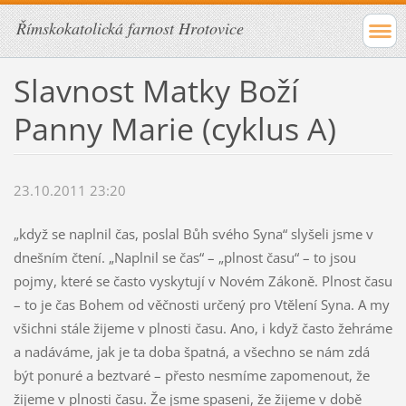
Římskokatolická farnost Hrotovice
Slavnost Matky Boží
Panny Marie (cyklus A)
23.10.2011 23:20
„když se naplnil čas, poslal Bůh svého Syna“ slyšeli jsme v
dnešním čtení. „Naplnil se čas“ – „plnost času“ – to jsou
pojmy, které se často vyskytují v Novém Zákoně. Plnost času
– to je čas Bohem od věčnosti určený pro Vtělení Syna. A my
všichni stále žijeme v plnosti času. Ano, i když často žehráme
a nadáváme, jak je ta doba špatná, a všechno se nám zdá
být ponuré a beztvaré – přesto nesmíme zapomenout, že
žijeme v plnosti času. Že jsme spaseni, že žijeme v době