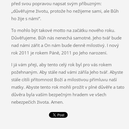
před svou popravou napsat svým příbuzným:
„důvěřujme životu, protože ho nežijeme sami, ale Bůh
ho žije s námi“.
To mohlo být takové motto na začátku nového roku.
Důvěřujeme. Bůh nás nenechá samotné. Jeho tvář bude
nad námi zářit a On nám bude denně milostivý. I nový
rok 2011 je rokem Páně, 2011 po Jeho narození.
I já vám přeji, aby tento celý rok byl pro vás rokem
požehnaným. Aby stále nad vámi zářila Jeho tvář. Abyste
stále cítili přítomnost Boží a milostivou přímluvu naší
matky. Abyste tento rok mohli prožít v plné důvěře a tato
důvěra byla vaším bezpečným hradem ve všech
nebezpečích života. Amen.