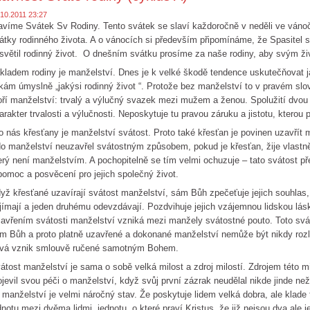
.10.2011 23:27
avíme Svátek Sv Rodiny. Tento svátek se slaví každoročně v neděli ve váno
átky rodinného života. A o vánocích si především připomínáme, že Spasitel se 
světil rodinný život. O dnešním svátku prosíme za naše rodiny, aby svým ži
kladem rodiny je manželství. Dnes je k velké škodě tendence uskutečňovat ja
kám úmyslně „jakýsi rodinný život “. Protože bez manželství to v pravém slo
oří manželství: trvalý a výlučný svazek mezi mužem a ženou. Spolužití dvou 
arakter trvalosti a výlučnosti. Neposkytuje tu pravou záruku a jistotu, kterou p
o nás křesťany je manželství svátost. Proto také křesťan je povinen uzavří
o manželství neuzavřel svátostným způsobem, pokud je křesťan, žije vlastně 
erý není manželstvím. A pochopitelně se tím velmi ochuzuje – tato svátost př
pomoc a posvěcení pro jejich společný život.
yž křesťané uzavírají svátost manželství, sám Bůh zpečeťuje jejich souhla
ijímají a jeden druhému odevzdávají. Pozdvihuje jejich vzájemnou lidskou lás
avřením svátosti manželství vzniká mezi manžely svátostné pouto. Toto svá
m Bůh a proto platně uzavřené a dokonané manželství nemůže být nikdy rozl
vá vznik smlouvě ručené samotným Bohem.
átost manželství je sama o sobě velká milost a zdroj milostí. Zdrojem této mi
ojevil svou péči o manželství, když svůj první zázrak neudělal nikde jinde než 
 manželství je velmi náročný stav. Že poskytuje lidem velká dobra, ale klade
dnotu mezi dvěma lidmi, jednotu, o které praví Kristus, že již nejsou dva ale 