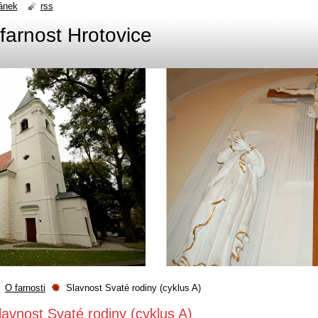
ánek
rss
farnost Hrotovice
O farnosti
Slavnost Svaté rodiny (cyklus A)
lavnost Svaté rodiny (cyklus A)