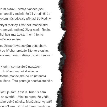
čním oktávu. Vždyť vánoce jsou
narodil v rodině, že žil v rodině, že
votem následovaly příklad Sv Rodiny.
kýsi rodinný život bez manželství.
va smyslu rodinný život není. Rodinu
lidí bez manželství nemá tento
otřebuje rodina.
t manželství svátostným způsobem.
ve hříchu, protože žije ve svazku,
ece manželům uděluje zvláštní milosti
s, kterým se manželé navzájem
ku k účasti na božské lásce.
tostné manželské pouto ustanovil
oučeno. Toto pouto je neodvolatelné a
losti je sám Kristus. Kristus sám
na svatbě. Učinil to proto, že věděl,
 také velké nároky. Manželství vytváří
jeden člověk. Rozloučit manželství je