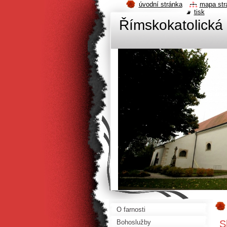
úvodní stránka
mapa str
tisk
Římskokatolická 
O farnosti
S
Bohoslužby