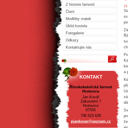
Z historie farnosti
23
Sl
Čtení
sv
Modlitby matek
po
Úklid kostela
Zá
Fotogalerie
Ří
Odkazy
tv
ch
Kontaktujte nás
Pr
Kd
kt
a 
KONTAKT
Kd
př
Římskokatolická farnost
Uz
Hrotovice
sá
Jan Kovář
Zákostelní 7
dá
Hrotovice
67555
Sv
736 523 628
pr
pjankova
r@seznam
.cz
že
je