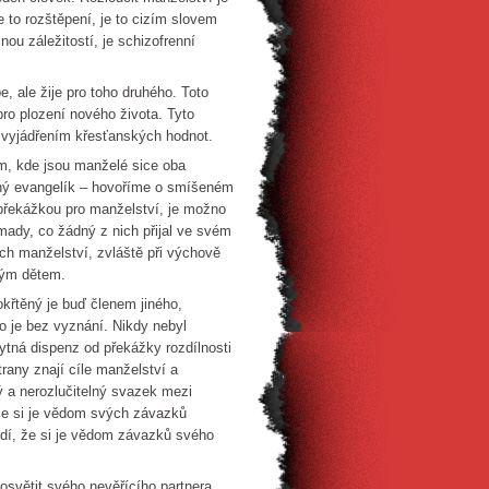
e to rozštěpení, je to cizím slovem
ou záležitostí, je schizofrenní
, ale žije pro toho druhého. Toto
pro plození nového života. Tyto
u vyjádřením křesťanských hodnot.
am, kde jsou manželé sice oba
druhý evangelík – hovoříme o smíšeném
překážkou pro manželství, je možno
mady, co žádný z nich přijal ve svém
ch manželství, zvláště při výchově
svým dětem.
okřtěný je buď členem jiného,
 je bez vyznání. Nikdy nebyl
bytná dispenz od překážky rozdílnosti
trany znají cíle manželství a
ý a nerozlučitelný svazek mezi
 že si je vědom svých závazků
vrdí, že si je vědom závazků svého
posvětit svého nevěřícího partnera,