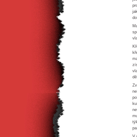
pr
ja
do
Ma
sp
vl
Kř
kř
ma
zí
vl
dě
Zv
ne
po
ku
ne
mu
tý
pa
V 