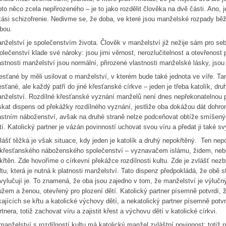
oto něco zcela nepřirozeného – je to jako rozdělit člověka na dvě části. Ano, j
kási schizofrenie. Nedivme se, že doba, ve které jsou manželské rozpady běžn
bou.
nželství je společenstvím života. Člověk v manželství již nežije sám pro sebe
olečenství klade své nároky: jsou jimi věrnost, nerozlučitelnost a otevřenost 
astnosti manželství jsou normální, přirozené vlastnosti manželské lásky, jso
esťané by měli usilovat o manželství, v kterém bude také jednota ve víře. T
esťané, ale každý patří do jiné křesťanské církve – jeden je třeba katolík, 
nželství. Rozdílné křesťanské vyznání manželů není dnes nepřekonatelnou 
skat dispens od překážky rozdílného vyznání, jestliže oba dokážou dát dohro
astním náboženství, avšak na druhé straně nelze podceňovat obtíže smíšený
tí. Katolický partner je vázán povinností uchovat svou víru a předat ji také 
lášť těžká je však situace, kdy jeden je katolík a druhý nepokřtěný. Ten nep
křesťanského náboženského společenství – vyznavačem islámu, židem, nebo
křtěn. Zde hovoříme o církevní překážce rozdílnosti kultu. Zde je zvlášť nez
ltu, která je nutná k platnosti manželství. Tato dispenz předpokládá, že obě s
vylučují je. To znamená, že oba jsou zajedno v tom, že manželství je výlučn
žem a ženou, otevřený pro plození dětí. Katolický partner písemně potvrdí,
kajících se křtu a katolické výchovy dětí, a nekatolický partner písemně pot
rtnera, totiž zachovat víru a zajistit křest a výchovu dětí v katolické církvi.
manželství s rozdílností kultu má katolický manžel zvláštní povinnost: totiž 