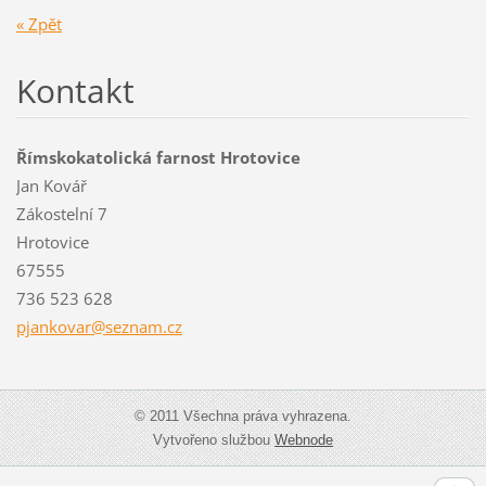
« Zpět
Kontakt
Římskokatolická farnost Hrotovice
Jan Kovář
Zákostelní 7
Hrotovice
67555
736 523 628
pjankova
r@seznam
.cz
© 2011 Všechna práva vyhrazena.
Vytvořeno službou
Webnode