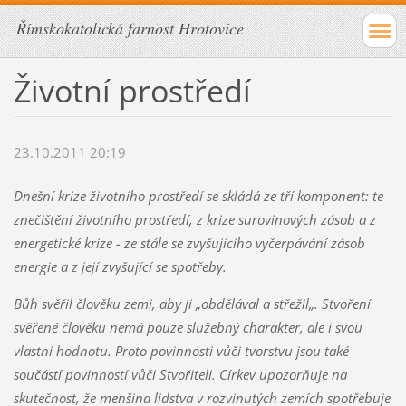
Římskokatolická farnost Hrotovice
Životní prostředí
23.10.2011 20:19
Dnešní krize životního prostředí se skládá ze tří komponent: te
znečištění životního prostředí, z krize surovinových zásob a z
energetické krize - ze stále se zvyšujícího vyčerpávání zásob
energie a z její zvyšující se spotřeby.
Bůh svěřil člověku zemi, aby ji „obdělával a střežil„. Stvoření
svěřené člověku nemá pouze služebný charakter, ale i svou
vlastní hodnotu. Proto povinnosti vůči tvorstvu jsou také
součástí povinností vůči Stvořiteli. Církev upozorňuje na
skutečnost, že menšina lidstva v rozvinutých zemích spotřebuje