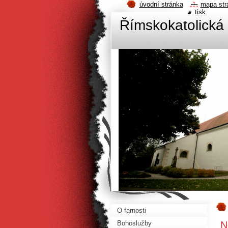
úvodní stránka
mapa str
tisk
Římskokatolická 
O farnosti
N
Bohoslužby