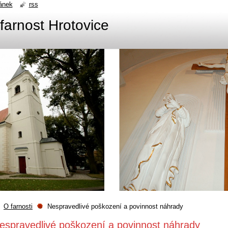
ánek
rss
farnost Hrotovice
O farnosti
Nespravedlivé poškození a povinnost náhrady
espravedlivé poškození a povinnost náhrady