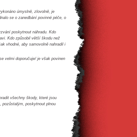
 vykonáno úmyslně, zlovolně, je
ednalo se o zanedbání povinné péče, o
vyzvání poskytnout náhradu. Kdo
avi. Kdo způsobil větší škodu než
však vhodné, aby samovolně nahradil i
se velmi doporučuje/ je však povinen
hradit všechny škody, které jsou
ě, pozůstalým, poskytnout plnou