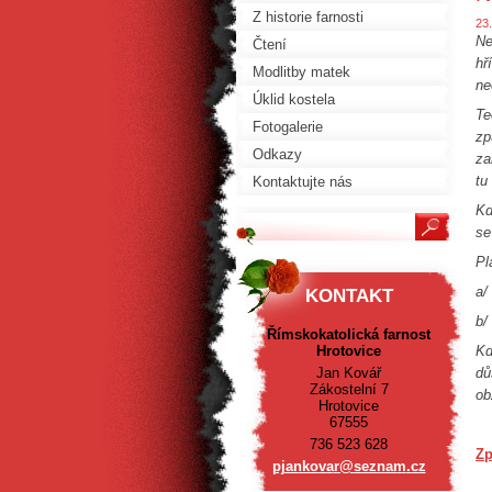
Z historie farnosti
23
Ne
Čtení
hř
Modlitby matek
ne
Úklid kostela
Te
Fotogalerie
zp
Odkazy
za
tu
Kontaktujte nás
Kd
se
Pl
a/
KONTAKT
b/
Římskokatolická farnost
Hrotovice
Kd
Jan Kovář
dů
Zákostelní 7
ob
Hrotovice
67555
736 523 628
Zp
pjankova
r@seznam
.cz