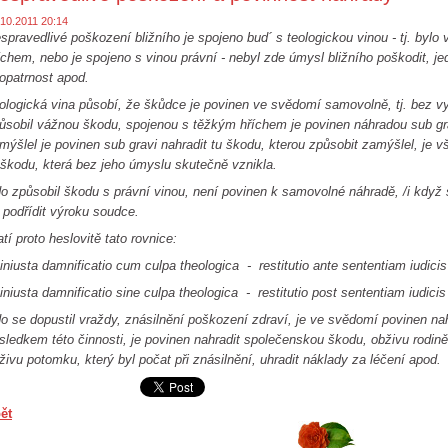
.10.2011 20:14
spravedlivé poškození bližního je spojeno bud´ s teologickou vinou - tj. bylo
íchem, nebo je spojeno s vinou právní - nebyl zde úmysl bližního poškodit, j
opatrnost apod.
ologická vina působí, že škůdce je povinen ve svědomí samovolně, tj. bez 
ůsobil vážnou škodu, spojenou s těžkým hříchem je povinen náhradou sub gr
mýšlel je povinen sub gravi nahradit tu škodu, kterou způsobit zamýšlel, je 
 škodu, která bez jeho úmyslu skutečně vznikla.
o způsobil škodu s právní vinou, není povinen k samovolné náhradě, /i když 
 podřídit výroku soudce.
atí proto heslovitě tato rovnice:
 iniusta damnificatio cum culpa theologica - restitutio ante sententiam iudicis
 iniusta damnificatio sine culpa theologica - restitutio post sententiam iudicis
o se dopustil vraždy, znásilnění poškození zdraví, je ve svědomí povinen na
sledkem této činnosti, je povinen nahradit společenskou škodu, obživu rodin
živu potomku, který byl počat při znásilnění, uhradit náklady za léčení apod.
ět